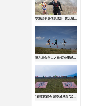
赛道组专属信息统计--第九届金华山之巅·百公里越野挑战赛
第九届金华山之巅•百公里越野挑战赛暨金华山首届mountain walk嘉年华
“迎亚运盛会 展婺城风采”2023金华市婺城区迎亚运万人毅行大赛（莘畈站）